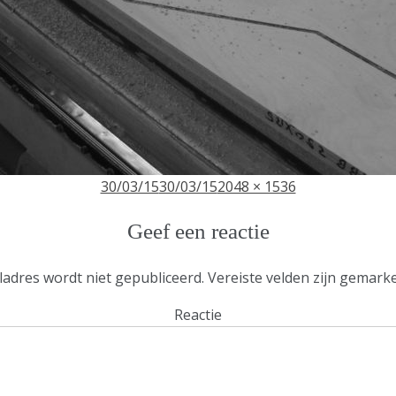
Geplaatst
30/03/15
30/03/15
Volledige
2048 × 1536
op
grootte
Geef een reactie
ladres wordt niet gepubliceerd.
Vereiste velden zijn gemar
Reactie