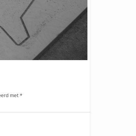
keerd met
*